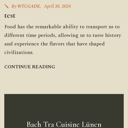
By
WTCGADE
April 30, 2024
test
Food has the remarkable ability to transport us to
different time periods, allowing us to taste history
and experience the flavors that have shaped
civilizations.
C
O
N
T
I
N
U
E
R
E
A
D
I
N
G
Bach Tra Cuisine Lünen